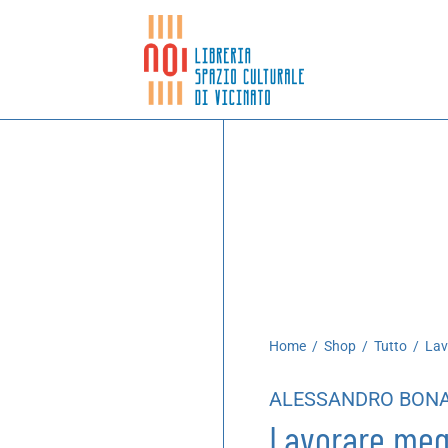
Home
/
Shop
/
Tutto
/
Lavo
ALESSANDRO BON
Lavorare megl