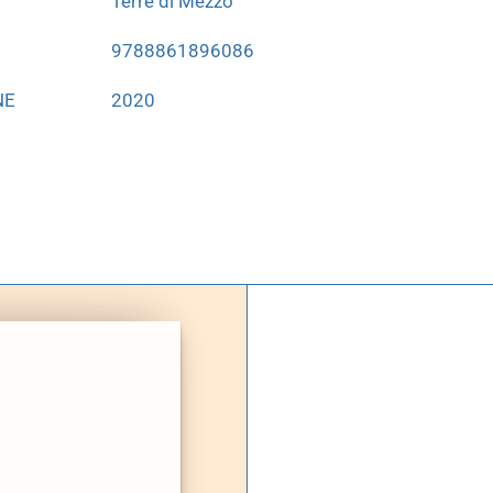
Terre di Mezzo
9788861896086
NE
2020