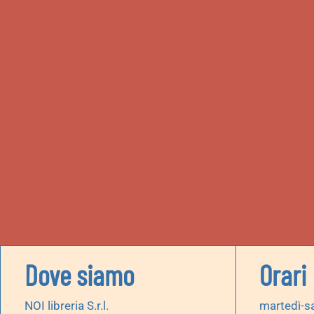
Dove siamo
Orari
NOI libreria S.r.l.
martedì-s