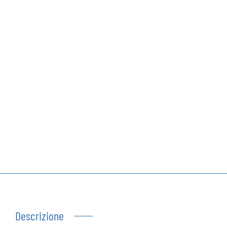
Autoproduzioni
Buoni regalo
Descrizione