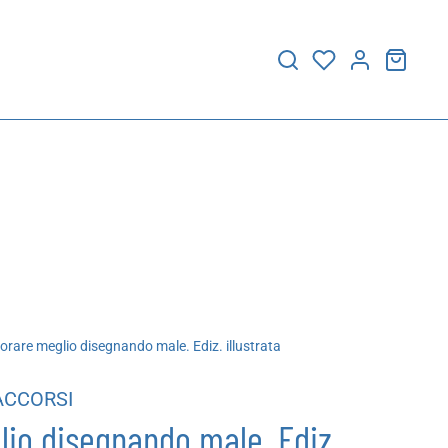
rare meglio disegnando male. Ediz. illustrata
ACCORSI
io disegnando male. Ediz.