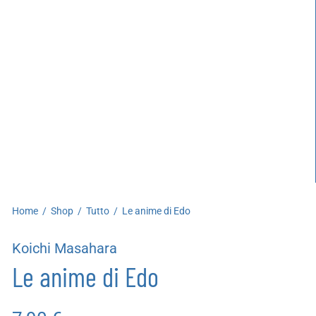
artoleria
utoproduzioni
uoni regalo
Home
/
Shop
/
Tutto
/
Le anime di Edo
Koichi Masahara
Le anime di Edo