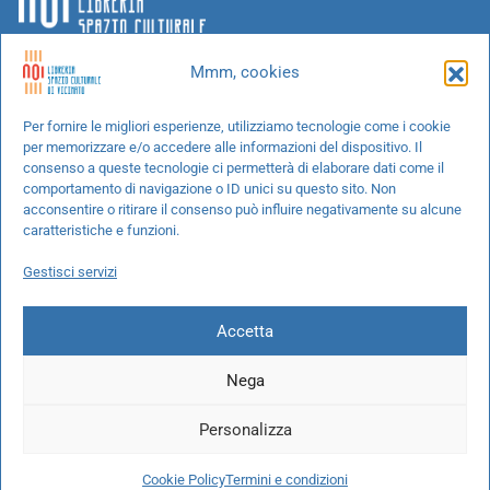
Mmm, cookies
Chi siamo
Per fornire le migliori esperienze, utilizziamo tecnologie come i cookie
per memorizzare e/o accedere alle informazioni del dispositivo. Il
Progetti speciali
consenso a queste tecnologie ci permetterà di elaborare dati come il
Richiedi un libro
comportamento di navigazione o ID unici su questo sito. Non
acconsentire o ritirare il consenso può influire negativamente su alcune
Spedizioni
caratteristiche e funzioni.
Termini e condizioni
Gestisci servizi
Cookie Policy
Accetta
Nega
© 2026 NOI libreria S.r.l. -
info@pec.noilibreria.it
- C.F. / P.IVA:
Personalizza
10694580969
Codice destinatario: W7YVJK9 - IBAN:
IT37L0503401651000000004422
Cookie Policy
Termini e condizioni