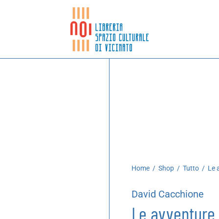
Home
/
Shop
/
Tutto
/
Le a
David Cacchione
Le avventure 