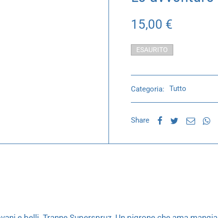
15,00
€
ESAURITO
Categoria:
Tutto
Share
ovani e belli. Tranne Superspruz. Un pigrone che ama mangiar