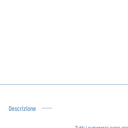
Autoproduzioni
Buoni regalo
Descrizione
Tutti i supereroi sono gi