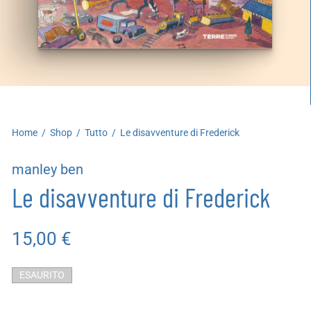
artoleria
utoproduzioni
uoni regalo
Home
/
Shop
/
Tutto
/
Le disavventure di Frederick
manley ben
Le disavventure di Frederick
15,00
€
ESAURITO