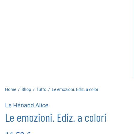
artoleria
utoproduzioni
uoni regalo
Home
/
Shop
/
Tutto
/
Le emozioni. Ediz. a colori
Le Hénand Alice
Le emozioni. Ediz. a colori