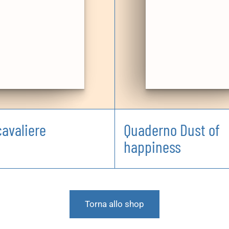
cavaliere
Quaderno Dust of
happiness
Torna allo shop