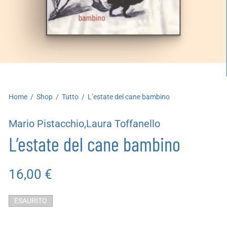
artoleria
utoproduzioni
uoni regalo
Home
/
Shop
/
Tutto
/
L’estate del cane bambino
Mario Pistacchio,Laura Toffanello
L’estate del cane bambino
16,00
€
ESAURITO