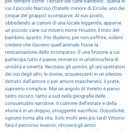
per sempre come “l’estate del cane bambino”, quella in
cui il piccolo Narciso (fratello minore di Ercole, uno dei
cinque del gruppo) scomparve. Al suo posto,
obbedendo ai canoni di una locale leggenda, apparve
un piccolo cane cui misero nome Houdini, il mito del
bambino sparito. Per illudersi, per non soffrire, vollero
credere che davvero quell’animale fosse la
reincarnazione dello scomparso. È una finzione a cui
partecipa tutto il paese, immerso in un’atmosfera di
umidità e omertà. Recitano gli uomini, gli uni spettatori
dei vizi degli altri; le donne, acquiescenti in un silenzio
dettato dall’amore o per amore mascherato; il prete,
supremo complice. Mai un angolo di Veneto è parso
tanto oscuro, tanto a sud nella geografia delle
consuetudini narrative. Il culmine dell’estate e della
storia è in un doppio, struggente sacrificio. Dopodiché,
ognuno torna alla vita. Solo molti anni più tardi Vittorio
farà il percorso inverso, ritroverà gli amici