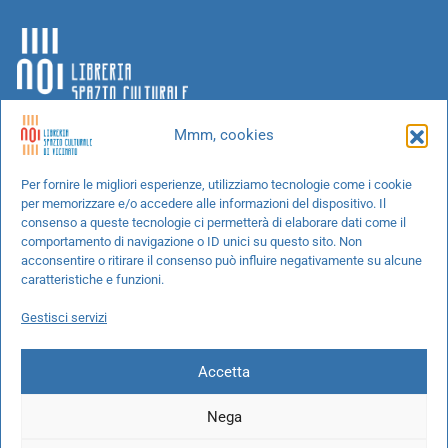
Mmm, cookies
Chi siamo
Per fornire le migliori esperienze, utilizziamo tecnologie come i cookie
per memorizzare e/o accedere alle informazioni del dispositivo. Il
Progetti speciali
consenso a queste tecnologie ci permetterà di elaborare dati come il
Richiedi un libro
comportamento di navigazione o ID unici su questo sito. Non
acconsentire o ritirare il consenso può influire negativamente su alcune
Spedizioni
caratteristiche e funzioni.
Termini e condizioni
Gestisci servizi
Cookie Policy
Accetta
Nega
© 2026 NOI libreria S.r.l. -
info@pec.noilibreria.it
- C.F. / P.IVA: