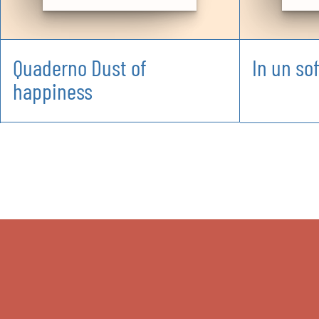
Quaderno Dust of
In un sof
happiness