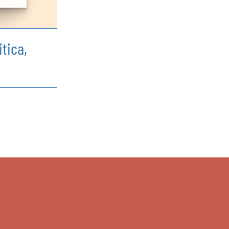
itica,