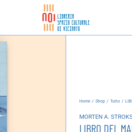
Home
/
Shop
/
Tutto
/
LIB
MORTEN A. STROK
LIBRO DEL M