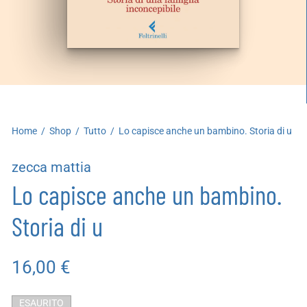
artoleria
utoproduzioni
uoni regalo
Home
/
Shop
/
Tutto
/
Lo capisce anche un bambino. Storia di u
zecca mattia
Lo capisce anche un bambino.
Storia di u
16,00
€
ESAURITO