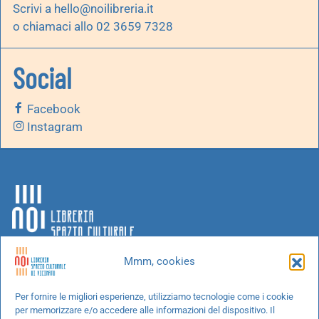
Scrivi a
hello@noilibreria.it
o chiamaci allo 02 3659 7328
Social
Facebook
Instagram
Mmm, cookies
Chi siamo
Per fornire le migliori esperienze, utilizziamo tecnologie come i cookie
per memorizzare e/o accedere alle informazioni del dispositivo. Il
Progetti speciali