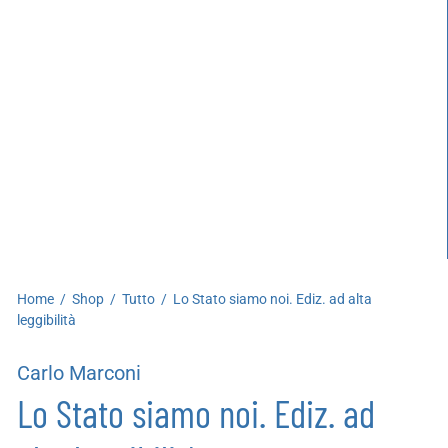
artoleria
utoproduzioni
uoni regalo
Home
/
Shop
/
Tutto
/
Lo Stato siamo noi. Ediz. ad alta
leggibilità
Carlo Marconi
Lo Stato siamo noi. Ediz. ad