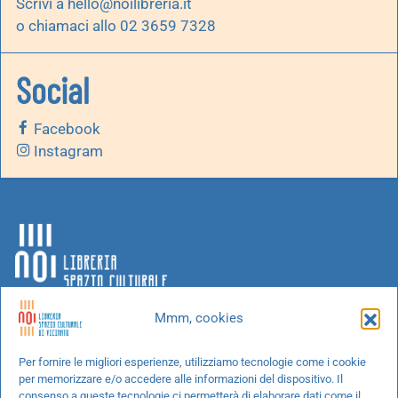
Scrivi a
hello@noilibreria.it
o chiamaci allo 02 3659 7328
Social
Facebook
Instagram
Mmm, cookies
Chi siamo
Per fornire le migliori esperienze, utilizziamo tecnologie come i cookie
per memorizzare e/o accedere alle informazioni del dispositivo. Il
Progetti speciali
consenso a queste tecnologie ci permetterà di elaborare dati come il