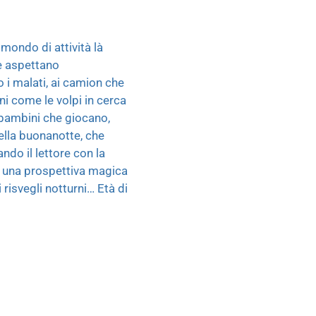
mondo di attività là
he aspettano
 i malati, ai camion che
rni come le volpi in cerca
 i bambini che giocano,
ella buonanotte, che
do il lettore con la
la una prospettiva magica
 risvegli notturni… Età di