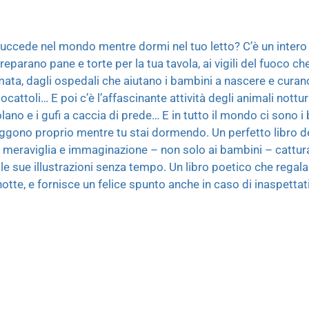
succede nel mondo mentre dormi nel tuo letto? C’è un intero 
preparano pane e torte per la tua tavola, ai vigili del fuoco c
ta, dagli ospedali che aiutano i bambini a nascere e curano
ocattoli… E poi c’è l’affascinante attività degli animali nottu
 volano e i gufi a caccia di prede… E in tutto il mondo ci sono
gono proprio mentre tu stai dormendo. Un perfetto libro d
i meraviglia e immaginazione – non solo ai bambini – catturan
lle sue illustrazioni senza tempo. Un libro poetico che rega
otte, e fornisce un felice spunto anche in caso di inaspettati