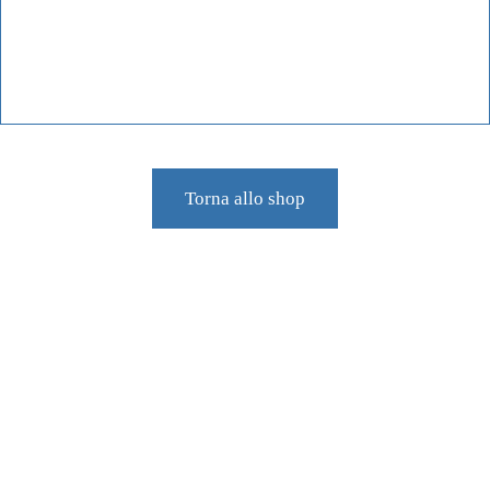
cose spiegate bene. a natale tutti insieme
Torna allo shop