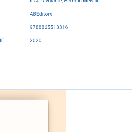
Il Cartavolante, Herman Melville
ABEditore
9788865513316
NE
2020