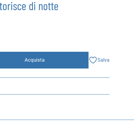
orisce di notte
Acquista
Salva