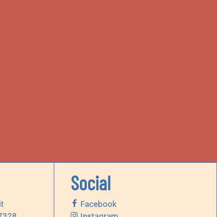
Social
it
Facebook
 7328
Instagram