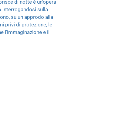
orisce di notte è un’opera
lo interrogandosi sulla
rdono, su un approdo alla
 privi di protezione, le
he l’immaginazione e il