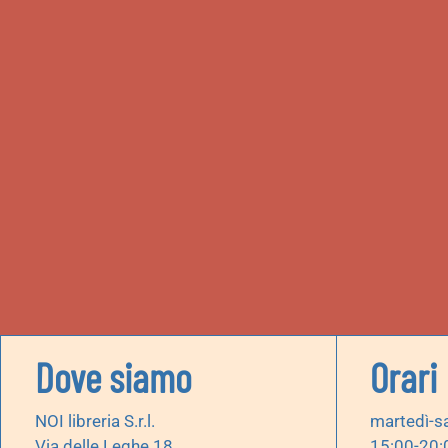
Dove siamo
Orari
NOI libreria S.r.l.
martedì-s
Via delle Leghe 18
15:00-20: