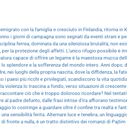
emigrato con la famiglia e cresciuto in Finlandia, ritorna in
nonno i giorni di campagna sono segnati da eventi strani e pe
sciplina ferrea, dominata da una silenziosa brutalità, non esis
 per la protezione degli affetti. L’unico rifugio possibile è i
reatura capace di offrire un legame è la maestosa mucca della f
o splendore e la sofferenza del mondo intero. Anni dopo, d
e, nei luoghi della propria nascita, dove la diffidenza, la fati
o i paesi più ricchi e privilegiati, scandiscono la vita quotid
ella violenza lo trascina a fondo, verso situazioni di crescent
raccontare ciò che è troppo doloroso ricordare? Nel tentati
re al padre defunto, dalle frasi intrise d’ira affiorano testi
iaggio lo costringe a guardare oltre il confine tra realtà e fan
na sensibilità ferita. Alternare luce e tenebra, un linguagg
e di fronte a nulla, è un tratto distintivo dei romanzi di Pajtim