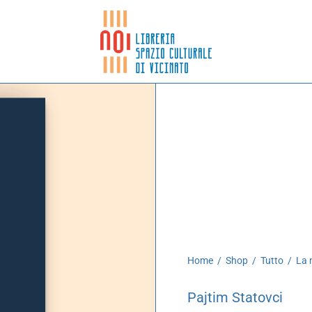
Home
/
Shop
/
Tutto
/
La m
Pajtim Statovci