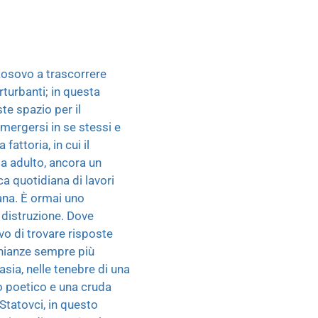
 Kosovo a trascorrere
rturbanti; in questa
te spazio per il
mmergersi in se stessi e
attoria, in cui il
a adulto, ancora un
ca quotidiana di lavori
iana. È ormai uno
e distruzione. Dove
vo di trovare risposte
monianze sempre più
tasia, nelle tenebre di una
io poetico e una cruda
 Statovci, in questo