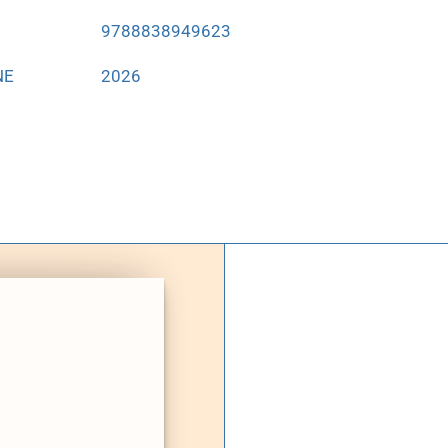
9788838949623
NE
2026