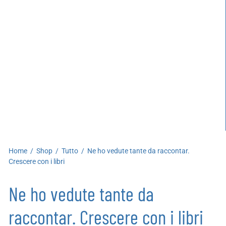
artoleria
utoproduzioni
uoni regalo
Home
/
Shop
/
Tutto
/
Ne ho vedute tante da raccontar.
Crescere con i libri
Ne ho vedute tante da
raccontar. Crescere con i libri