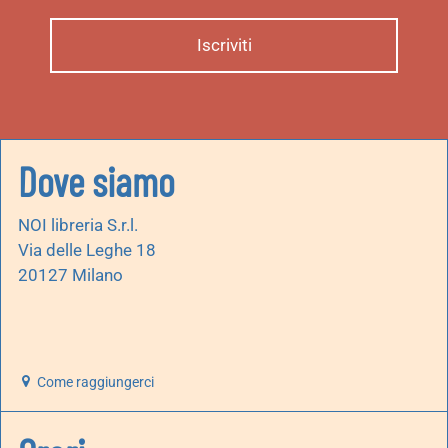
Dove siamo
NOI libreria S.r.l.
Via delle Leghe 18
20127 Milano
Come raggiungerci