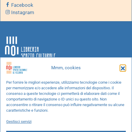
Facebook
Instagram
Mmm, cookies
Chi siamo
Per fornire le migliori esperienze, utilizziamo tecnologie come i cookie
per memorizzare e/o accedere alle informazioni del dispositivo. Il
Progetti speciali
consenso a queste tecnologie ci permetterà di elaborare dati come il
Richiedi un libro
comportamento di navigazione o ID unici su questo sito. Non
acconsentire o ritirare il consenso può influire negativamente su alcune
Spedizioni
caratteristiche e funzioni.
Termini e condizioni
Gestisci servizi
Cookie Policy