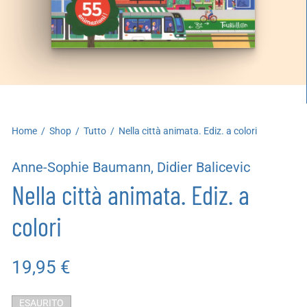
artoleria
utoproduzioni
uoni regalo
Home
/
Shop
/
Tutto
/
Nella città animata. Ediz. a colori
Anne-Sophie Baumann, Didier Balicevic
Nella città animata. Ediz. a
colori
19,95
€
ESAURITO