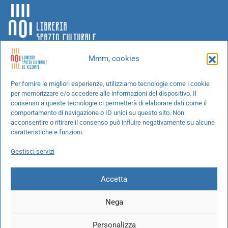
Mmm, cookies
Chi siamo
Per fornire le migliori esperienze, utilizziamo tecnologie come i cookie
per memorizzare e/o accedere alle informazioni del dispositivo. Il
Progetti speciali
consenso a queste tecnologie ci permetterà di elaborare dati come il
Richiedi un libro
comportamento di navigazione o ID unici su questo sito. Non
acconsentire o ritirare il consenso può influire negativamente su alcune
Spedizioni
caratteristiche e funzioni.
Termini e condizioni
Gestisci servizi
Cookie Policy
Accetta
Nega
© 2026 NOI libreria S.r.l. -
info@pec.noilibreria.it
- C.F. / P.IVA:
Personalizza
10694580969