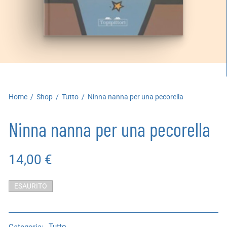
artoleria
utoproduzioni
uoni regalo
Home
/
Shop
/
Tutto
/
Ninna nanna per una pecorella
Ninna nanna per una pecorella
14,00
€
ESAURITO
Categoria:
Tutto