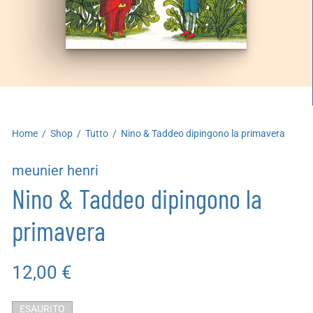
artoleria
utoproduzioni
uoni regalo
Home
/
Shop
/
Tutto
/
Nino & Taddeo dipingono la primavera
meunier henri
Nino & Taddeo dipingono la
primavera
12,00
€
ESAURITO