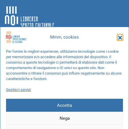
Mmm, cookies
Chi siamo
Per fornire le migliori esperienze, utilizziamo tecnologie come i cookie
per memorizzare e/o accedere alle informazioni del dispositivo. Il
Progetti speciali
consenso a queste tecnologie ci permetterà di elaborare dati come il
Richiedi un libro
comportamento di navigazione o ID unici su questo sito. Non
acconsentire o ritirare il consenso può influire negativamente su alcune
Spedizioni
caratteristiche e funzioni.
Termini e condizioni
Gestisci servizi
Cookie Policy
Accetta
Nega
© 2026 NOI libreria S.r.l. -
info@pec.noilibreria.it
- C.F. / P.IVA: