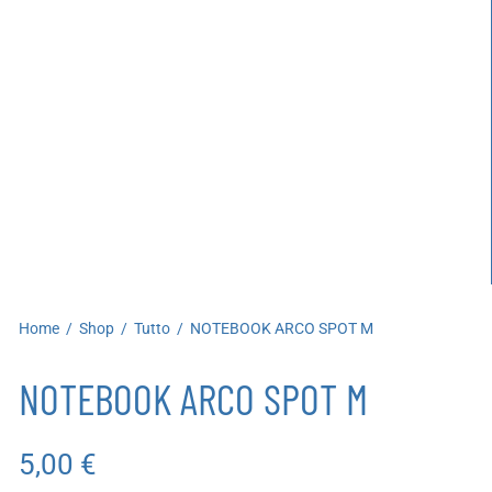
artoleria
utoproduzioni
uoni regalo
Home
/
Shop
/
Tutto
/
NOTEBOOK ARCO SPOT M
NOTEBOOK ARCO SPOT M
5,00
€