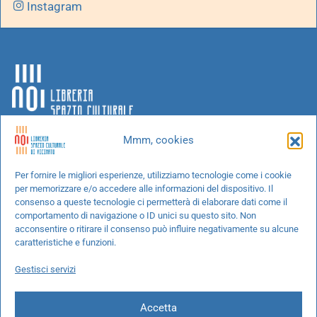
Instagram
Mmm, cookies
Chi siamo
Per fornire le migliori esperienze, utilizziamo tecnologie come i cookie
per memorizzare e/o accedere alle informazioni del dispositivo. Il
Progetti speciali
consenso a queste tecnologie ci permetterà di elaborare dati come il
Richiedi un libro
comportamento di navigazione o ID unici su questo sito. Non
acconsentire o ritirare il consenso può influire negativamente su alcune
Spedizioni
caratteristiche e funzioni.
Termini e condizioni
Gestisci servizi
Cookie Policy
Accetta