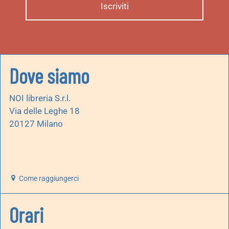
Dove siamo
NOI libreria S.r.l.
Via delle Leghe 18
20127 Milano
Come raggiungerci
Orari