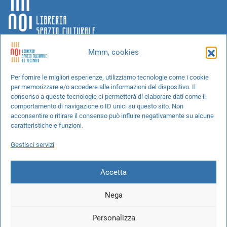
Mmm, cookies
Chi siamo
Per fornire le migliori esperienze, utilizziamo tecnologie come i cookie
per memorizzare e/o accedere alle informazioni del dispositivo. Il
Progetti speciali
consenso a queste tecnologie ci permetterà di elaborare dati come il
Richiedi un libro
comportamento di navigazione o ID unici su questo sito. Non
acconsentire o ritirare il consenso può influire negativamente su alcune
Spedizioni
caratteristiche e funzioni.
Termini e condizioni
Gestisci servizi
Cookie Policy
Accetta
Nega
© 2026 NOI libreria S.r.l. -
info@pec.noilibreria.it
- C.F. / P.IVA:
Personalizza
10694580969