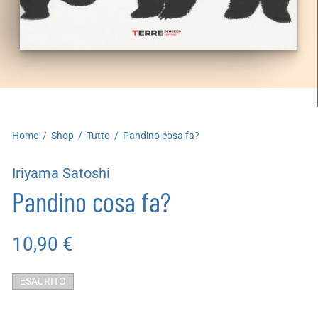
artoleria
utoproduzioni
uoni regalo
Home
/
Shop
/
Tutto
/
Pandino cosa fa?
Iriyama Satoshi
Pandino cosa fa?
10,90
€
ESAURITO