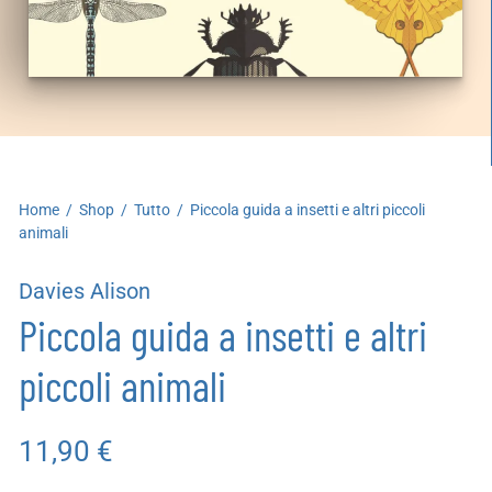
artoleria
utoproduzioni
uoni regalo
Home
/
Shop
/
Tutto
/
Piccola guida a insetti e altri piccoli
animali
Davies Alison
Piccola guida a insetti e altri
piccoli animali
11,90
€