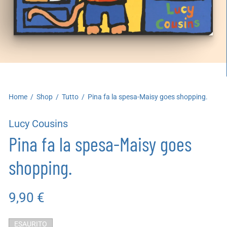
artoleria
utoproduzioni
uoni regalo
Home
/
Shop
/
Tutto
/
Pina fa la spesa-Maisy goes shopping.
Lucy Cousins
Pina fa la spesa-Maisy goes
shopping.
9,90
€
ESAURITO