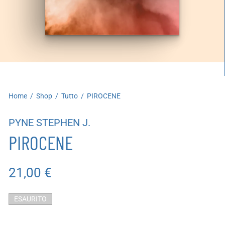
artoleria
utoproduzioni
uoni regalo
Home
/
Shop
/
Tutto
/
PIROCENE
PYNE STEPHEN J.
PIROCENE
21,00
€
ESAURITO