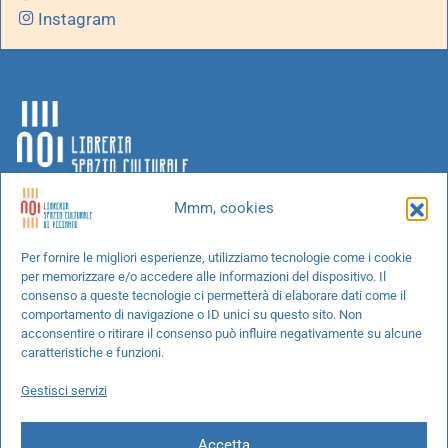
Instagram
Mmm, cookies
Chi siamo
Per fornire le migliori esperienze, utilizziamo tecnologie come i cookie
per memorizzare e/o accedere alle informazioni del dispositivo. Il
Progetti speciali
consenso a queste tecnologie ci permetterà di elaborare dati come il
Richiedi un libro
comportamento di navigazione o ID unici su questo sito. Non
acconsentire o ritirare il consenso può influire negativamente su alcune
Spedizioni
caratteristiche e funzioni.
Termini e condizioni
Gestisci servizi
Cookie Policy
Accetta