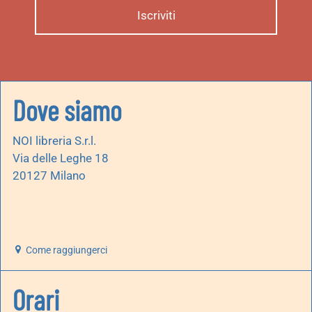
Dove siamo
NOI libreria S.r.l.
Via delle Leghe 18
20127 Milano
Come raggiungerci
Orari