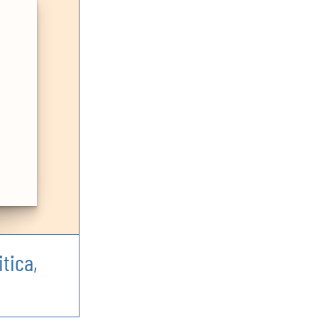
itica,