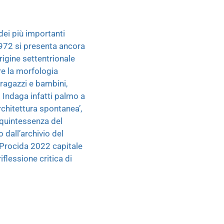
dei più importanti
 1972 si presenta ancora
rigine settentrionale
re la morfologia
 ragazzi e bambini,
a. Indaga infatti palmo a
rchitettura spontanea’,
a quintessenza del
 dall’archivio del
i Procida 2022 capitale
iflessione critica di