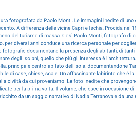
tura fotografata da Paolo Monti. Le immagini inedite di uno 
vecento. A differenza delle vicine Capri e Ischia, Procida nel
omeno del turismo di massa. Così Paolo Monti, fotografo di o
o, per diversi anni conduce una ricerca personale per coglie
ue fotografie documentano la presenza degli abitanti, di tanti
 mare degli isolani, quello che più gli interessa è l’architettur
lla, principale centro abitato dell’isola, documentandone ‘l’a
abile di case, chiese, scale. Un affascinante labirinto che è l
ella civiltà da cui proveniamo. Le foto inedite che provengono
icate per la prima volta. Il volume, che esce in occasione d
arricchito da un saggio narrativo di Nadia Terranova e da una r