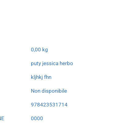
0,00 kg
puty jessica herbo
kljhkj fhn
Non disponibile
978423531714
NE
0000