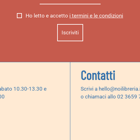
Ho letto e accetto
i termini e le condizioni
Contatti
abato 10.30-13.30 e
Scrivi a
hello@noilibreria.
00
o chiamaci allo 02 3659