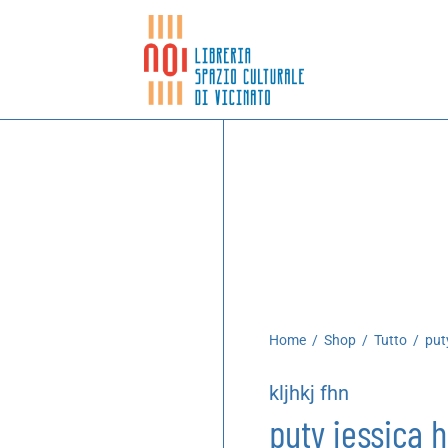
Home
/
Shop
/
Tutto
/
puty
kljhkj fhn
puty jessica 