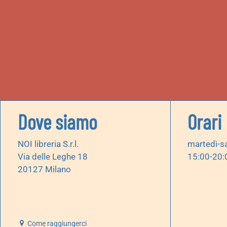
Dove siamo
Orari
NOI libreria S.r.l.
martedì-s
Via delle Leghe 18
15:00-20:
20127 Milano
Come raggiungerci