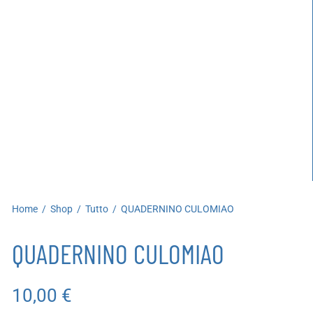
artoleria
utoproduzioni
uoni regalo
Home
/
Shop
/
Tutto
/
QUADERNINO CULOMIAO
QUADERNINO CULOMIAO
10,00
€