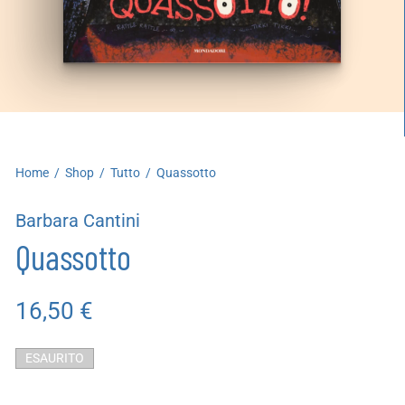
artoleria
utoproduzioni
uoni regalo
Home
/
Shop
/
Tutto
/
Quassotto
Barbara Cantini
Quassotto
16,50
€
ESAURITO