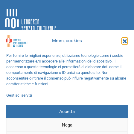
Mmm, cookies
Chi siamo
Per fornire le migliori esperienze, utilizziamo tecnologie come i cookie
per memorizzare e/o accedere alle informazioni del dispositivo. Il
Progetti speciali
consenso a queste tecnologie ci permetterà di elaborare dati come il
Richiedi un libro
comportamento di navigazione o ID unici su questo sito. Non
acconsentire o ritirare il consenso può influire negativamente su alcune
Spedizioni
caratteristiche e funzioni.
Termini e condizioni
Gestisci servizi
Cookie Policy
Accetta
Nega
© 2026 NOI libreria S.r.l. -
info@pec.noilibreria.it
- C.F. / P.IVA: