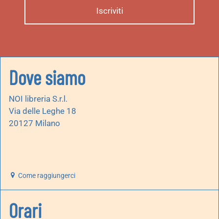
Dove siamo
NOI libreria S.r.l.
Via delle Leghe 18
20127 Milano
Come raggiungerci
Orari