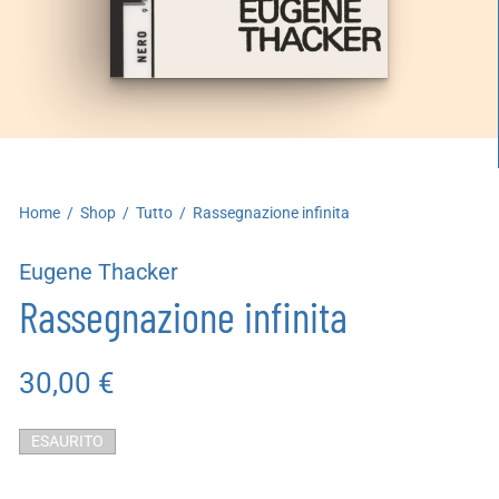
artoleria
utoproduzioni
uoni regalo
Home
/
Shop
/
Tutto
/
Rassegnazione infinita
Eugene Thacker
Rassegnazione infinita
30,00
€
ESAURITO