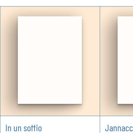
In un soffio
Jannacci