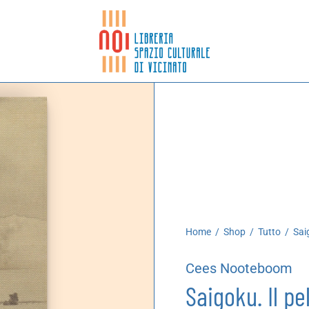
Home
/
Shop
/
Tutto
/
Saig
Cees Nooteboom
Saigoku. Il p