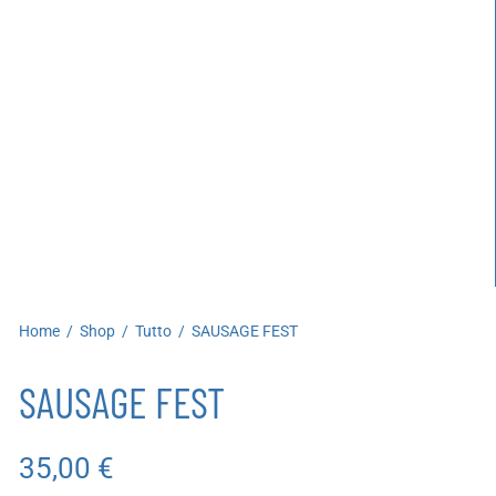
artoleria
utoproduzioni
uoni regalo
Home
/
Shop
/
Tutto
/
SAUSAGE FEST
SAUSAGE FEST
35,00
€