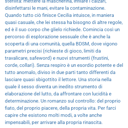
sterilità: mettere la mascherina, infilare i calzari,
disinfettarsi le mani, evitare la contaminazione.
Quando tutto ciò finisce Cecilia intuisce, in maniera
quasi casuale, che lei stessa ha bisogno di altre regole,
ed è il suo corpo che glielo richiede. Comincia così un
percorso di esplorazione sessuale che è anche la
scoperta di una comunità, quella BDSM, dove vigono
parametri precisi (richieste di gioco, limiti da
travalicare, safeword) e nuovi strumenti (frustini,
corde, collari). Senza respiro è un esordio potente e del
tutto anomalo, diviso in due parti tanto differenti da
lasciare quasi sbigottito il lettore. Una storia nella
quale il sesso diventa un inedito strumento di
elaborazione del lutto, da affrontare con lucidità e
determinazione. Un romanzo sul controllo: del proprio
fiato, del proprio piacere, della propria vita. Per farci
capire che esistono molti modi, a volte anche
impensabili, per arrivare alla propria rinascita.