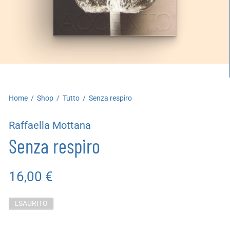
artoleria
utoproduzioni
uoni regalo
Home
/
Shop
/
Tutto
/
Senza respiro
Raffaella Mottana
Senza respiro
16,00
€
ESAURITO