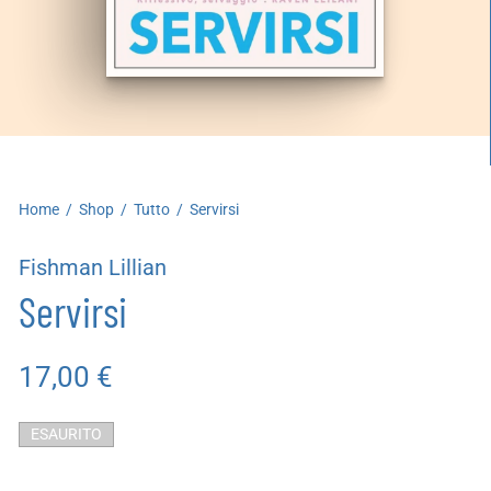
artoleria
utoproduzioni
uoni regalo
Home
/
Shop
/
Tutto
/
Servirsi
Fishman Lillian
Servirsi
17,00
€
ESAURITO