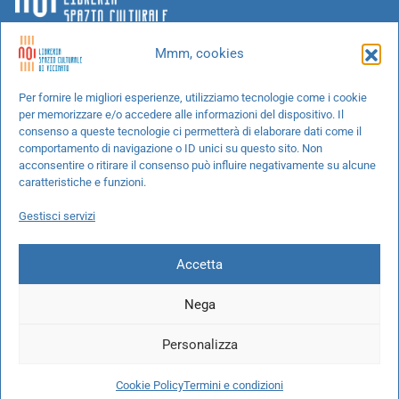
Mmm, cookies
Chi siamo
Per fornire le migliori esperienze, utilizziamo tecnologie come i cookie
per memorizzare e/o accedere alle informazioni del dispositivo. Il
Progetti speciali
consenso a queste tecnologie ci permetterà di elaborare dati come il
Richiedi un libro
comportamento di navigazione o ID unici su questo sito. Non
acconsentire o ritirare il consenso può influire negativamente su alcune
Spedizioni
caratteristiche e funzioni.
Termini e condizioni
Gestisci servizi
Cookie Policy
Accetta
Nega
© 2026 NOI libreria S.r.l. -
info@pec.noilibreria.it
- C.F. / P.IVA:
Personalizza
10694580969
Codice destinatario: W7YVJK9 - IBAN:
IT37L0503401651000000004422
Cookie Policy
Termini e condizioni