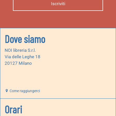
Dove siamo
NOI libreria S.r.l.
Via delle Leghe 18
20127 Milano
Come raggiungerci
Orari