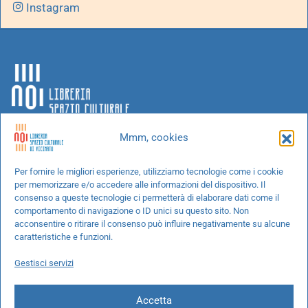
Instagram
Mmm, cookies
Chi siamo
Per fornire le migliori esperienze, utilizziamo tecnologie come i cookie
per memorizzare e/o accedere alle informazioni del dispositivo. Il
Progetti speciali
consenso a queste tecnologie ci permetterà di elaborare dati come il
Richiedi un libro
comportamento di navigazione o ID unici su questo sito. Non
acconsentire o ritirare il consenso può influire negativamente su alcune
Spedizioni
caratteristiche e funzioni.
Termini e condizioni
Gestisci servizi
Cookie Policy
Accetta