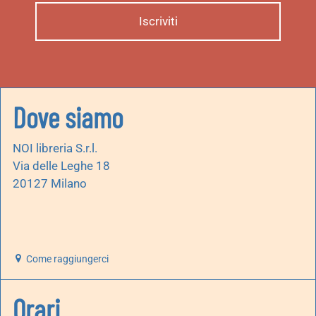
Dove siamo
NOI libreria S.r.l.
Via delle Leghe 18
20127 Milano
Come raggiungerci
Orari