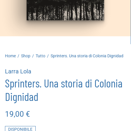
artoleria
utoproduzioni
uoni regalo
Home
/
Shop
/
Tutto
/
Sprinters. Una storia di Colonia Dignidad
Larra Lola
Sprinters. Una storia di Colonia
Dignidad
19,00
€
DISPONIBILE