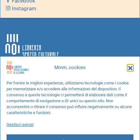
Facebook
Instagram
Mmm, cookies
Chi siamo
Per fornire le migliori esperienze, utilizziamo tecnologie come i cookie
per memorizzare e/o accedere alle informazioni del dispositivo. Il
Progetti speciali
consenso a queste tecnologie ci permetterà di elaborare dati come il
Richiedi un libro
comportamento di navigazione o ID unici su questo sito. Non
acconsentire o ritirare il consenso può influire negativamente su alcune
Spedizioni
caratteristiche e funzioni.
Termini e condizioni
Gestisci servizi
Cookie Policy