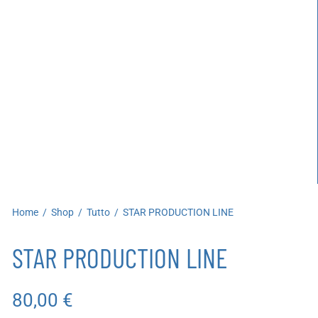
artoleria
utoproduzioni
uoni regalo
Home
/
Shop
/
Tutto
/
STAR PRODUCTION LINE
STAR PRODUCTION LINE
80,00
€