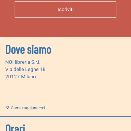
Dove siamo
NOI libreria S.r.l.
Via delle Leghe 18
20127 Milano
Come raggiungerci
Orari