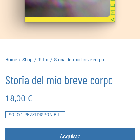
artoleria
utoproduzioni
uoni regalo
Home
/
Shop
/
Tutto
/
Storia del mio breve corpo
Storia del mio breve corpo
18,00
€
SOLO 1 PEZZI DISPONIBILI
Acquista