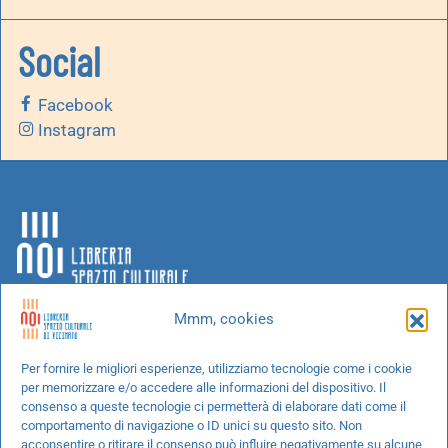
Social
Facebook
Instagram
Mmm, cookies
Chi siamo
Per fornire le migliori esperienze, utilizziamo tecnologie come i cookie
per memorizzare e/o accedere alle informazioni del dispositivo. Il
Progetti speciali
consenso a queste tecnologie ci permetterà di elaborare dati come il
Richiedi un libro
comportamento di navigazione o ID unici su questo sito. Non
acconsentire o ritirare il consenso può influire negativamente su alcune