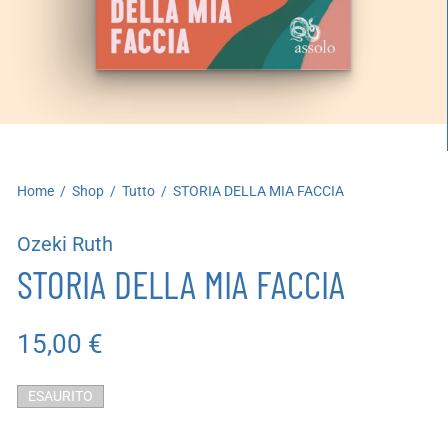
artoleria
utoproduzioni
uoni regalo
Home
/
Shop
/
Tutto
/
STORIA DELLA MIA FACCIA
Ozeki Ruth
STORIA DELLA MIA FACCIA
15,00
€
ESAURITO