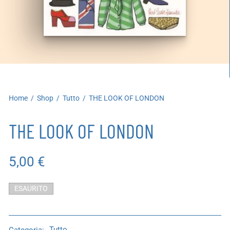
artoleria
utoproduzioni
uoni regalo
Home
/
Shop
/
Tutto
/
THE LOOK OF LONDON
THE LOOK OF LONDON
5,00
€
ESAURITO
Categoria:
Tutto