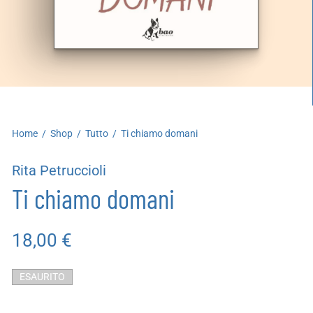
artoleria
utoproduzioni
uoni regalo
Home
/
Shop
/
Tutto
/
Ti chiamo domani
Rita Petruccioli
Ti chiamo domani
18,00
€
ESAURITO