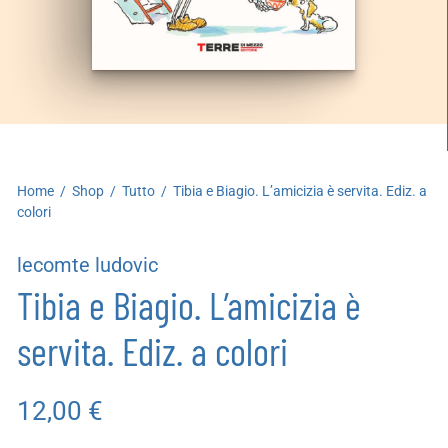
artoleria
utoproduzioni
uoni regalo
Home
/
Shop
/
Tutto
/
Tibia e Biagio. L’amicizia è servita. Ediz. a
colori
lecomte ludovic
Tibia e Biagio. L’amicizia è
servita. Ediz. a colori
12,00
€