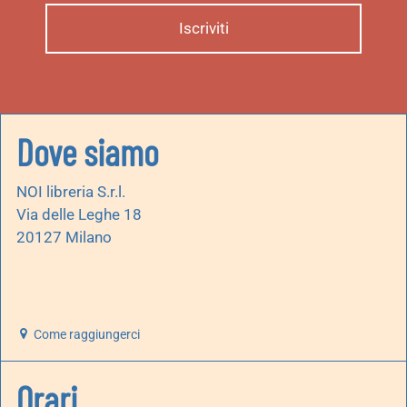
Dove siamo
NOI libreria S.r.l.
Via delle Leghe 18
20127 Milano
Come raggiungerci
Orari