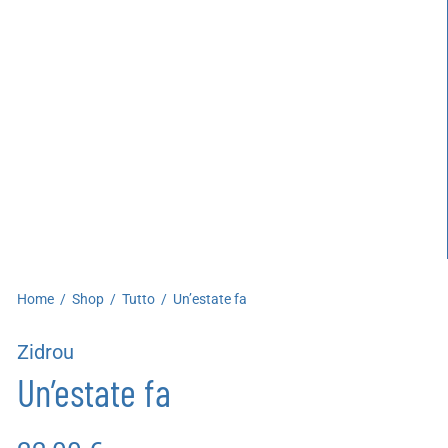
artoleria
utoproduzioni
uoni regalo
Home
/
Shop
/
Tutto
/
Un’estate fa
Zidrou
Un’estate fa