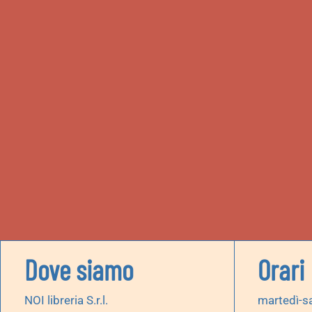
Dove siamo
Orari
NOI libreria S.r.l.
martedì-s