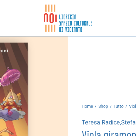
Home
/
Shop
/
Tutto
/
Vio
Teresa Radice,Stefa
Viola giramo