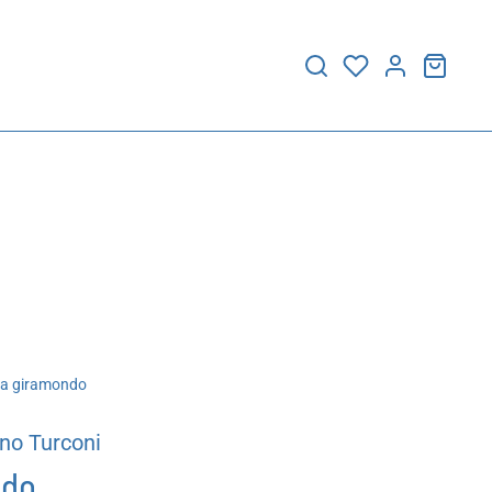
la giramondo
no Turconi
ndo