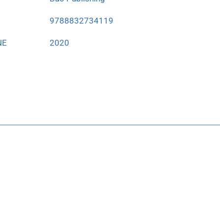
9788832734119
NE
2020