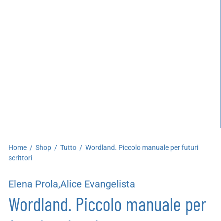
artoleria
utoproduzioni
uoni regalo
Home
/
Shop
/
Tutto
/
Wordland. Piccolo manuale per futuri
scrittori
Elena Prola,Alice Evangelista
Wordland. Piccolo manuale per