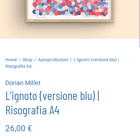
artoleria
utoproduzioni
uoni regalo
Home
/
Shop
/
Autoproduzioni
/
L’ignoto (versione blu) |
Risografia A4
Dorian Millet
L’ignoto (versione blu) |
Risografia A4
26,00
€