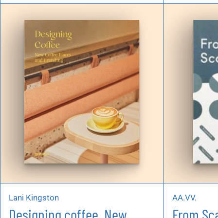
Lani Kingston
AA.VV.
Designing coffee. New
From Sc