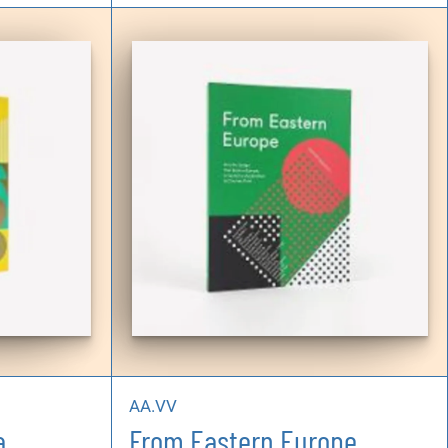
AA.VV
a
From Eastern Europe