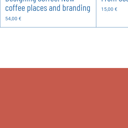
coffee places and branding
15,00
€
54,00
€