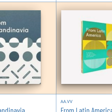
AA.VV
andinavia
From Latin Americ