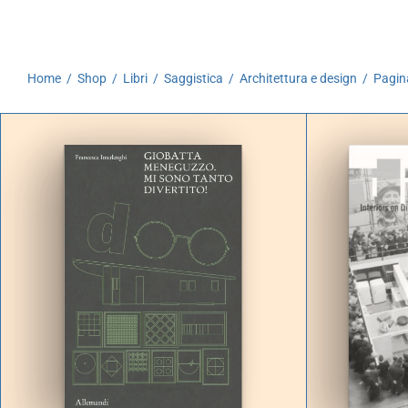
Autoproduzioni
Buoni regalo
Home
/
Shop
/
Libri
/
Saggistica
/
Architettura e design
/
Pagin