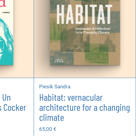
Piesik Sandra
. Un
Habitat: vernacular
s Cocker
architecture for a changing
climate
65,00
€