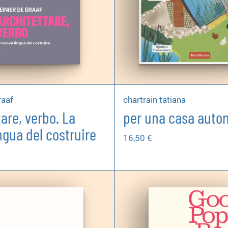
raaf
chartrain tatiana
tare, verbo. La
per una casa aut
ngua del costruire
16,50
€