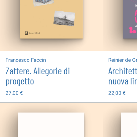
Francesco Faccin
Reinier de G
Zattere. Allegorie di
Architet
progetto
nuova li
27,00
€
22,00
€