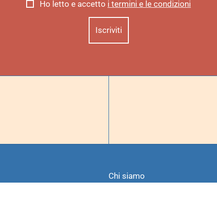
Ho letto e accetto
i termini e le condizioni
Chi siamo
Progetti speciali
Richiedi un libro
Spedizioni