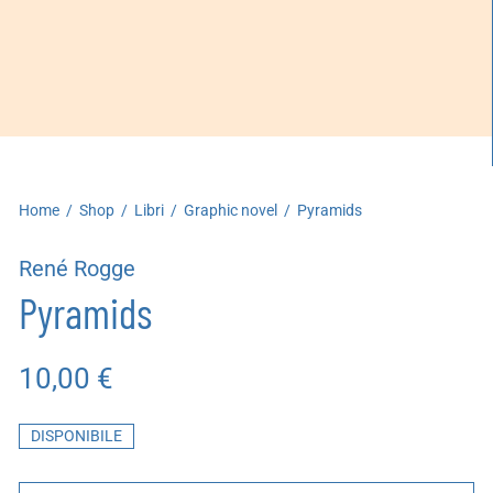
artoleria
utoproduzioni
uoni regalo
Home
/
Shop
/
Libri
/
Graphic novel
/
Pyramids
René Rogge
Pyramids
10,00
€
DISPONIBILE