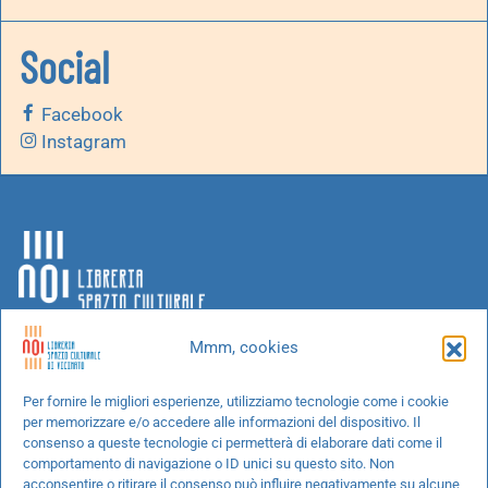
Social
Facebook
Instagram
Mmm, cookies
Chi siamo
Per fornire le migliori esperienze, utilizziamo tecnologie come i cookie
per memorizzare e/o accedere alle informazioni del dispositivo. Il
Progetti speciali
consenso a queste tecnologie ci permetterà di elaborare dati come il
Richiedi un libro
comportamento di navigazione o ID unici su questo sito. Non
acconsentire o ritirare il consenso può influire negativamente su alcune