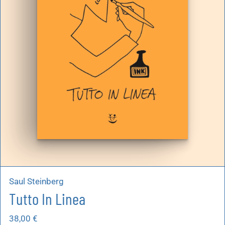
artoleria
utoproduzioni
uoni regalo
Saul Steinberg
Tutto In Linea
38,00
€