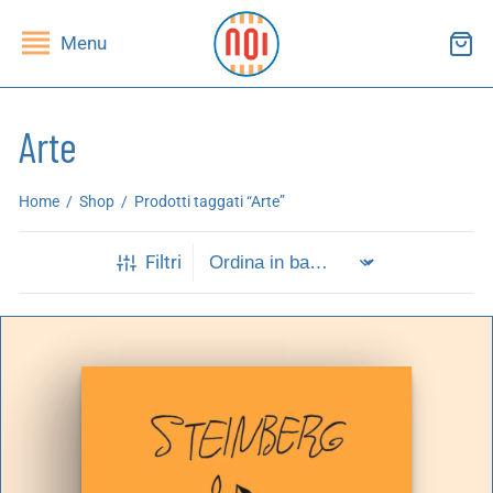
Menu
Arte
ndietro
ndietro
Home
/
Shop
/
Prodotti taggati “Arte”
SHOP
RUPPI DI LETTURA
Filtri
ibri
essi(e)
iviste
andragola
iochi
tampe