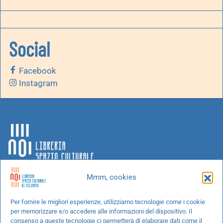
Social
Facebook
Instagram
Mmm, cookies
Chi siamo
Per fornire le migliori esperienze, utilizziamo tecnologie come i cookie
per memorizzare e/o accedere alle informazioni del dispositivo. Il
Progetti speciali
consenso a queste tecnologie ci permetterà di elaborare dati come il