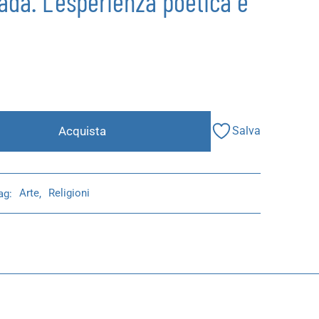
ada. L’esperienza poetica e
Acquista
Salva
ag:
Arte
,
Religioni