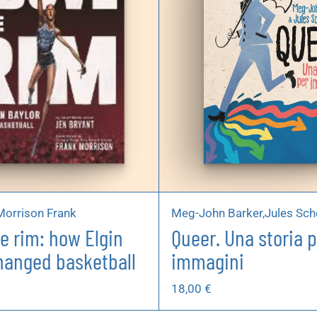
Morrison Frank
Meg-John Barker,Jules Sch
e rim: how Elgin
Queer. Una storia p
hanged basketball
immagini
18,00
€