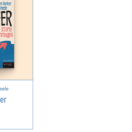
eele
er