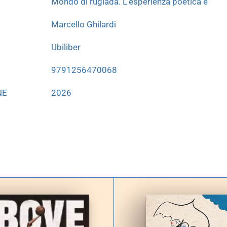
Mondo di rugiada. L'esperienza poetica e
Marcello Ghilardi
Ubiliber
9791256470068
NE
2026