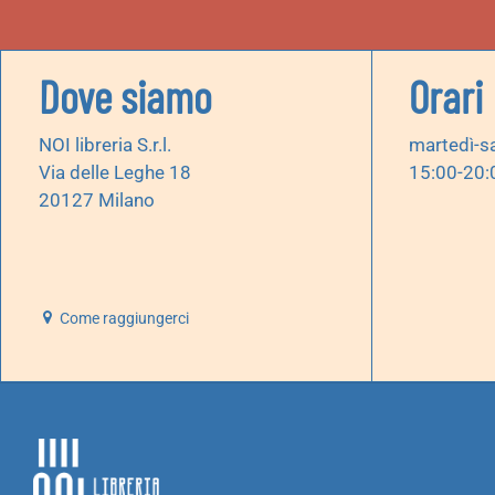
Dove siamo
Orari
NOI libreria S.r.l.
martedì-s
Via delle Leghe 18
15:00-20:
20127 Milano
Come raggiungerci