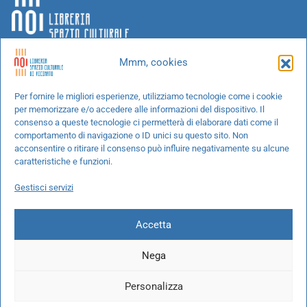
Mmm, cookies
Chi siamo
Per fornire le migliori esperienze, utilizziamo tecnologie come i cookie
per memorizzare e/o accedere alle informazioni del dispositivo. Il
Progetti speciali
consenso a queste tecnologie ci permetterà di elaborare dati come il
Richiedi un libro
comportamento di navigazione o ID unici su questo sito. Non
acconsentire o ritirare il consenso può influire negativamente su alcune
Spedizioni
caratteristiche e funzioni.
Termini e condizioni
Gestisci servizi
Cookie Policy
Accetta
Nega
© 2026 NOI libreria S.r.l. -
info@pec.noilibreria.it
- C.F. / P.IVA:
Personalizza
10694580969
Codice destinatario: W7YVJK9 - IBAN: