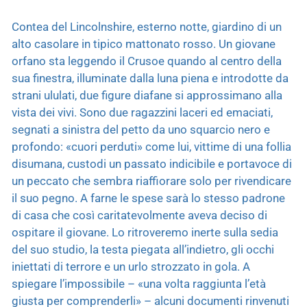
Contea del Lincolnshire, esterno notte, giardino di un
alto casolare in tipico mattonato rosso. Un giovane
orfano sta leggendo il Crusoe quando al centro della
sua finestra, illuminate dalla luna piena e introdotte da
strani ululati, due figure diafane si approssimano alla
vista dei vivi. Sono due ragazzini laceri ed emaciati,
segnati a sinistra del petto da uno squarcio nero e
profondo: «cuori perduti» come lui, vittime di una follia
disumana, custodi un passato indicibile e portavoce di
un peccato che sembra riaffiorare solo per rivendicare
il suo pegno. A farne le spese sarà lo stesso padrone
di casa che così caritatevolmente aveva deciso di
ospitare il giovane. Lo ritroveremo inerte sulla sedia
del suo studio, la testa piegata all’indietro, gli occhi
iniettati di terrore e un urlo strozzato in gola. A
spiegare l’impossibile – «una volta raggiunta l’età
giusta per comprenderli» – alcuni documenti rinvenuti