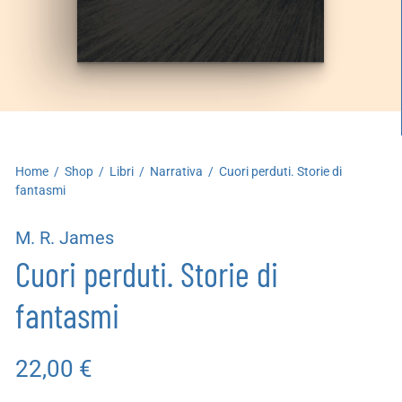
artoleria
utoproduzioni
uoni regalo
Home
/
Shop
/
Libri
/
Narrativa
/
Cuori perduti. Storie di
fantasmi
M. R. James
Cuori perduti. Storie di
fantasmi
22,00
€